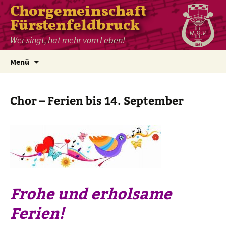
Chorgemeinschaft
Fürstenfeldbruck
Wer singt, hat mehr vom Leben!
Zum
Menü
Inhalt
springen
Chor – Ferien bis 14. September
Frohe und erholsame
Ferien!