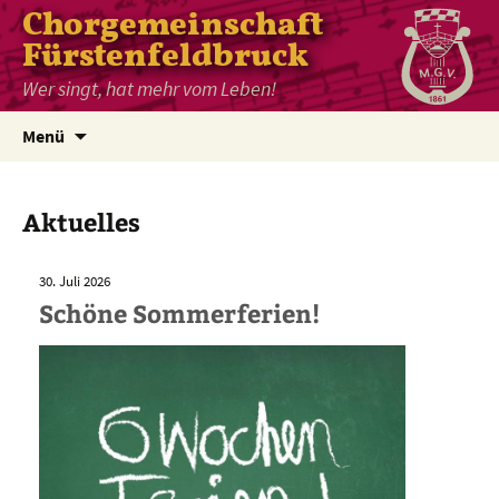
Chorgemeinschaft
Fürstenfeldbruck
Wer singt, hat mehr vom Leben!
Zum
Menü
Inhalt
springen
Aktuelles
30. Juli 2026
Schöne Sommerferien!