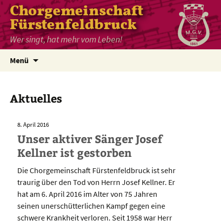
Chorgemeinschaft
Fürstenfeldbruck
Wer singt, hat mehr vom Leben!
Zum
Menü
Inhalt
springen
Aktuelles
8. April 2016
Unser aktiver Sänger Josef
Kellner ist gestorben
Die Chorgemeinschaft Fürstenfeldbruck ist sehr
traurig über den Tod von Herrn Josef Kellner. Er
hat am 6. April 2016 im Alter von 75 Jahren
seinen unerschütterlichen Kampf gegen eine
schwere Krankheit verloren. Seit 1958 war Herr