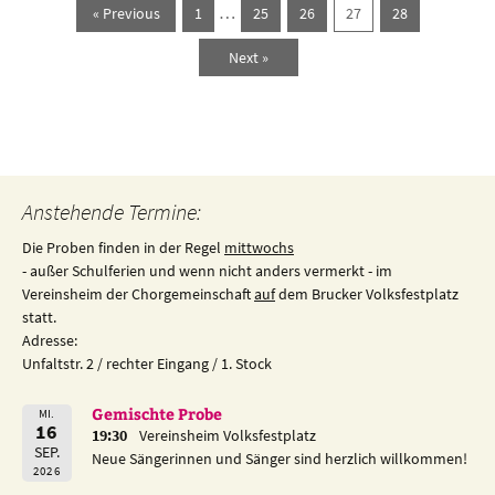
…
« Previous
1
25
26
27
28
Next »
Anstehende Termine:
Die Proben finden in der Regel
mittwochs
- außer Schulferien und wenn nicht anders vermerkt - im
Vereinsheim der Chorgemeinschaft
auf
dem Brucker Volksfestplatz
statt.
Adresse:
Unfaltstr. 2 / rechter Eingang / 1. Stock
Gemischte Probe
MI.
16
19:30
Vereinsheim Volksfestplatz
SEP.
Neue Sängerinnen und Sänger sind herzlich willkommen!
2026