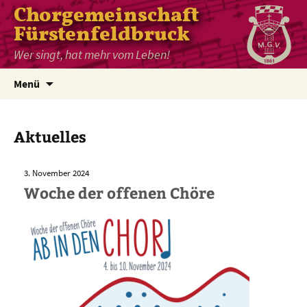
Chorgemeinschaft
Fürstenfeldbruck
Wer singt, hat mehr vom Leben!
Zum
Menü
Inhalt
springen
Aktuelles
3. November 2024
Woche der offenen Chöre