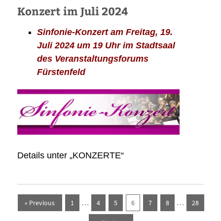
Konzert im Juli 2024
Sinfonie-Konzert am Freitag, 19.
Juli 2024 um 19 Uhr im Stadtsaal
des Veranstaltungsforums
Fürstenfeld
Details unter „KONZERTE“
…
…
« Previous
1
4
5
6
7
8
28