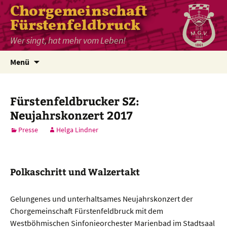
Chorgemeinschaft
Fürstenfeldbruck
Wer singt, hat mehr vom Leben!
Zum
Menü
Inhalt
springen
Fürstenfeldbrucker SZ:
Neujahrskonzert 2017
Presse
Helga Lindner
Polkaschritt und Walzertakt
Gelungenes und unterhaltsames Neujahrskonzert der
Chorgemeinschaft Fürstenfeldbruck mit dem
Westböhmischen Sinfonieorchester Marienbad im Stadtsaal