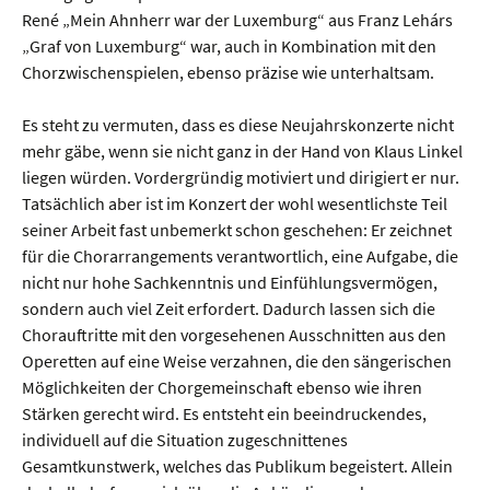
René „Mein Ahnherr war der Luxemburg“ aus Franz Lehárs
„Graf von Luxemburg“ war, auch in Kombination mit den
Chorzwischenspielen, ebenso präzise wie unterhaltsam.
Es steht zu vermuten, dass es diese Neujahrskonzerte nicht
mehr gäbe, wenn sie nicht ganz in der Hand von Klaus Linkel
liegen würden. Vordergründig motiviert und dirigiert er nur.
Tatsächlich aber ist im Konzert der wohl wesentlichste Teil
seiner Arbeit fast unbemerkt schon geschehen: Er zeichnet
für die Chorarrangements verantwortlich, eine Aufgabe, die
nicht nur hohe Sachkenntnis und Einfühlungsvermögen,
sondern auch viel Zeit erfordert. Dadurch lassen sich die
Chorauftritte mit den vorgesehenen Ausschnitten aus den
Operetten auf eine Weise verzahnen, die den sängerischen
Möglichkeiten der Chorgemeinschaft ebenso wie ihren
Stärken gerecht wird. Es entsteht ein beeindruckendes,
individuell auf die Situation zugeschnittenes
Gesamtkunstwerk, welches das Publikum begeistert. Allein