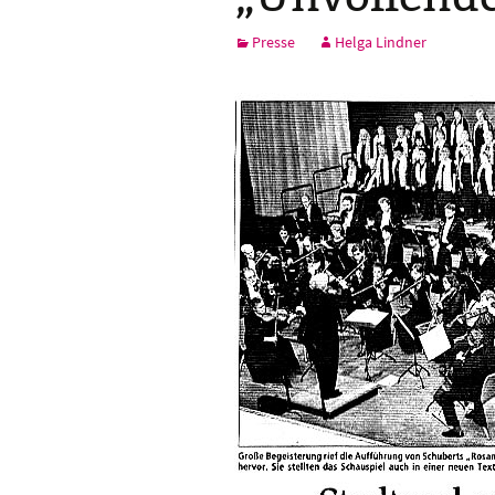
Frühere
Presse
Helga Lindner
Vorsitzende/Chorleit