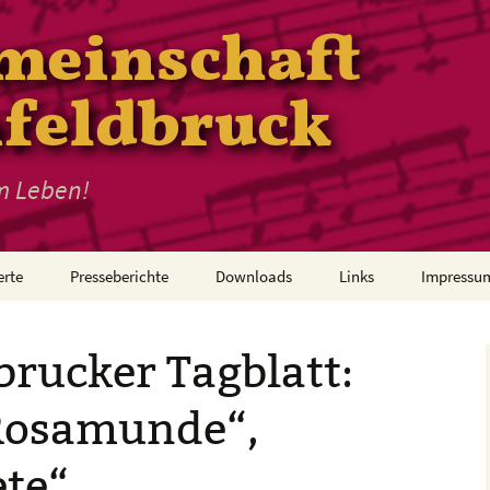
meinschaft
nfeldbruck
m Leben!
erte
Presseberichte
Downloads
Links
Impressu
Beitrittsformular
brucker Tagblatt:
„Rosamunde“,
te“