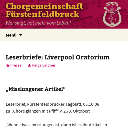
Chorgemeinschaft
Fürstenfeldbruck
Wer singt, hat mehr vom Leben!
Zum
Menü
Inhalt
springen
Leserbriefe: Liverpool Oratorium
Presse
Helga Lindner
„Misslungener Artikel“
Leserbrief, Fürstenfeldbrucker Tagblatt, 05.10.06
zu „Chöre glänzen mit Pfiff“ v. 2./3. Oktober:
„Wenn etwas misslungen ist, dann ist es Ihr Artikel. In