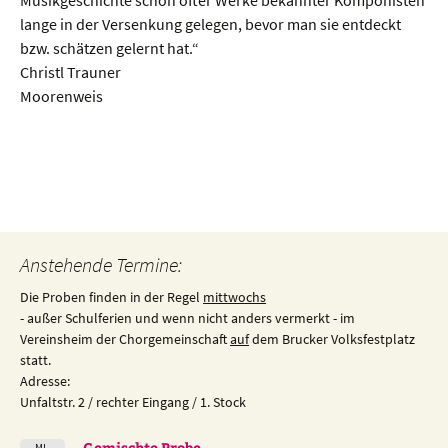
Musikgeschichte schon öfter Werke bekannter Komponisten
lange in der Versenkung gelegen, bevor man sie entdeckt
bzw. schätzen gelernt hat.“
Christl Trauner
Moorenweis
Beitragsnavigation
Anstehende Termine:
Die Proben finden in der Regel
mittwochs
- außer Schulferien und wenn nicht anders vermerkt - im
Vereinsheim der Chorgemeinschaft
auf
dem Brucker Volksfestplatz
statt.
Adresse:
Unfaltstr. 2 / rechter Eingang / 1. Stock
Gemischte Probe
MI.