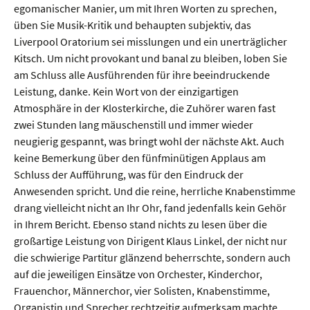
egomanischer Manier, um mit Ihren Worten zu sprechen,
üben Sie Musik-Kritik und behaupten subjektiv, das
Liverpool Oratorium sei misslungen und ein unerträglicher
Kitsch. Um nicht provokant und banal zu bleiben, loben Sie
am Schluss alle Ausführenden für ihre beeindruckende
Leistung, danke. Kein Wort von der einzigartigen
Atmosphäre in der Klosterkirche, die Zuhörer waren fast
zwei Stunden lang mäuschenstill und immer wieder
neugierig gespannt, was bringt wohl der nächste Akt. Auch
keine Bemerkung über den fünfminütigen Applaus am
Schluss der Aufführung, was für den Eindruck der
Anwesenden spricht. Und die reine, herrliche Knabenstimme
drang vielleicht nicht an Ihr Ohr, fand jedenfalls kein Gehör
in Ihrem Bericht. Ebenso stand nichts zu lesen über die
großartige Leistung von Dirigent Klaus Linkel, der nicht nur
die schwierige Partitur glänzend beherrschte, sondern auch
auf die jeweiligen Einsätze von Orchester, Kinderchor,
Frauenchor, Männerchor, vier Solisten, Knabenstimme,
Organistin und Sprecher rechtzeitig aufmerksam machte.