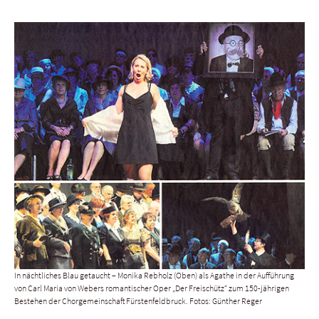
In nächtliches Blau getaucht – Monika Rebholz (Oben) als Agathe in der Aufführung
von Carl Maria von Webers romantischer Oper „Der Freischütz“ zum 150-jährigen
Bestehen der Chorgemeinschaft Fürstenfeldbruck. Fotos: Günther Reger