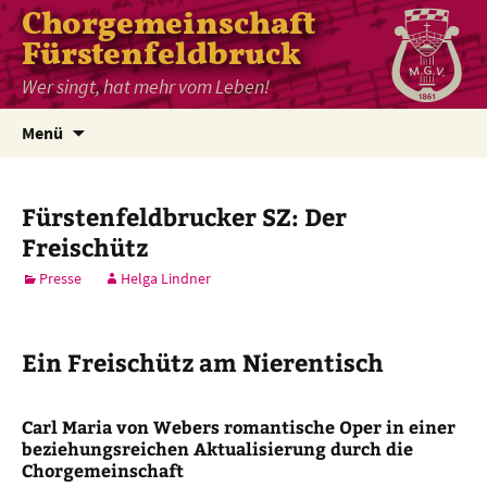
Chorgemeinschaft
Fürstenfeldbruck
Wer singt, hat mehr vom Leben!
Zum
Menü
Inhalt
springen
Fürstenfeldbrucker SZ: Der
Freischütz
Presse
Helga Lindner
Ein Freischütz am Nierentisch
Carl Maria von Webers romantische Oper in einer
beziehungsreichen Aktualisierung durch die
Chorgemeinschaft