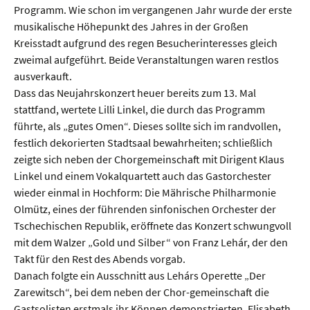
Programm. Wie schon im vergangenen Jahr wurde der erste
musikalische Höhepunkt des Jahres in der Großen
Kreisstadt aufgrund des regen Besucherinteresses gleich
zweimal aufgeführt. Beide Veranstaltungen waren restlos
ausverkauft.
Dass das Neujahrskonzert heuer bereits zum 13. Mal
stattfand, wertete Lilli Linkel, die durch das Programm
führte, als „gutes Omen“. Dieses sollte sich im randvollen,
festlich dekorierten Stadtsaal bewahrheiten; schließlich
zeigte sich neben der Chorgemeinschaft mit Dirigent Klaus
Linkel und einem Vokalquartett auch das Gastorchester
wieder einmal in Hochform: Die Mährische Philharmonie
Olmütz, eines der führenden sinfonischen Orchester der
Tschechischen Republik, eröffnete das Konzert schwungvoll
mit dem Walzer „Gold und Silber“ von Franz Lehár, der den
Takt für den Rest des Abends vorgab.
Danach folgte ein Ausschnitt aus Lehárs Operette „Der
Zarewitsch“, bei dem neben der Chor-gemeinschaft die
Gastsolisten erstmals ihr Können demonstrierten. Elisabeth