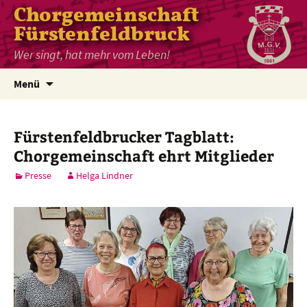
Chorgemeinschaft
Fürstenfeldbruck
Wer singt, hat mehr vom Leben!
Zum
Menü
Inhalt
springen
Fürstenfeldbrucker Tagblatt:
Chorgemeinschaft ehrt Mitglieder
Presse
Helga Lindner