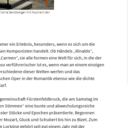
istina Gerstberger mit Musikern der
mmer ein Erlebnis, besonders, wenn es sich um die
ßen Komponisten handelt. Ob Händels „Rinaldo“,
Carmen“, sie alle formen eine Welt für sich, in die der
o verführerischer ist es, wenn man an einem einzigen
verschiedene dieser Welten werfen und das
sischen Oper in der Romantik ebenso wie die dichte
arf.
rgemeinschaft Fürstenfeldbruck, die am Samstag im
nen Stimmen“ eine bunte und abwechslungsreiche
ster Stücke und Epochen präsentierte. Begonnen
r Mozart, Gluck und Schubert bis hin zu Bizet. Zum
n Lortzing gehört seit gut einem Jahr mit der