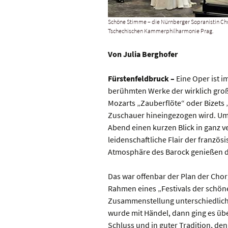
Schöne Stimme – die Nürnberger Sopranistin Chr
Tschechischen Kammerphilharmonie Prag.
Von Julia Berghofer
Fürstenfeldbruck –
Eine Oper ist i
berühmten Werke der wirklich gro
Mozarts „Zauberflöte“ oder Bizets „
Zuschauer hineingezogen wird. Ums
Abend einen kurzen Blick in ganz 
leidenschaftliche Flair der franzö
Atmosphäre des Barock genießen d
Das war offenbar der Plan der Cho
Rahmen eines „Festivals der schö
Zusammenstellung unterschiedlich
wurde mit Händel, dann ging es übe
Schluss und in guter Tradition, den