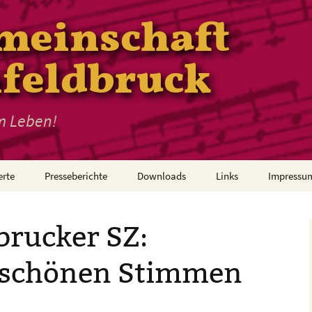
meinschaft
nfeldbruck
m Leben!
erte
Presseberichte
Downloads
Links
Impressu
Beitrittsformular
brucker SZ:
r schönen Stimmen