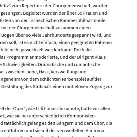
chütz“ zum Repertoire der Chorgemeinschaft, wurden
 gesungen. Begleitet wurden der über 50 Frauen und
Solisten von der Tschechischen Kammerphilharmonie
ahr mit der Chorgemeinschaft zusammen einen
r Bogen über so viele Jahrhunderte gespannt wird, und
en soll, ist es nicht einfach, einen geeigneten Rahmen
bild nicht gewechselt werden kann. Doch die
e das Programm anmoderierte, und der Dirigent Klaus
ne Schwierigkeiten. Dramatische und romantische
l zwischen Liebe, Hass, Verzweiflung und
angenehm von dem schlichten Farbenspiel auf der
 Gestaltung des Stdtsaals einen mühelosen Zugang zur
lt der Oper“, wie Lilli Linkel sie nannte, hatte vor allem
rt, wie sie bei unterschiedlichen Komponisten
 tatsächlich gelang es den Sängern und dem Chor, die
zu entführen und sie mit der verzweifelten Almirena