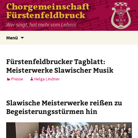
Chorgemeinschaft
Fürstenfeldbruck
Wer singt, hat mehr vom Leben!
Zum
Menü
Inhalt
springen
Fürstenfeldbrucker Tagblatt:
Meisterwerke Slawischer Musik
Presse
Helga Lindner
Slawische Meisterwerke reißen zu
Begeisterungsstürmen hin