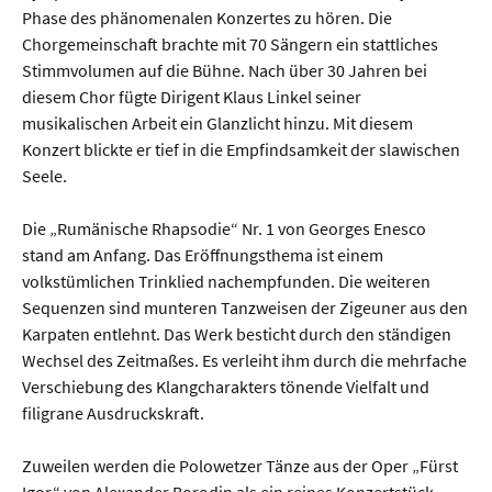
Phase des phänomenalen Konzertes zu hören. Die
Chorgemeinschaft brachte mit 70 Sängern ein stattliches
Stimmvolumen auf die Bühne. Nach über 30 Jahren bei
diesem Chor fügte Dirigent Klaus Linkel seiner
musikalischen Arbeit ein Glanzlicht hinzu. Mit diesem
Konzert blickte er tief in die Empfindsamkeit der slawischen
Seele.
Die „Rumänische Rhapsodie“ Nr. 1 von Georges Enesco
stand am Anfang. Das Eröffnungsthema ist einem
volkstümlichen Trinklied nachempfunden. Die weiteren
Sequenzen sind munteren Tanzweisen der Zigeuner aus den
Karpaten entlehnt. Das Werk besticht durch den ständigen
Wechsel des Zeitmaßes. Es verleiht ihm durch die mehrfache
Verschiebung des Klangcharakters tönende Vielfalt und
filigrane Ausdruckskraft.
Zuweilen werden die Polowetzer Tänze aus der Oper „Fürst
Igor“ von Alexander Borodin als ein reines Konzertstück