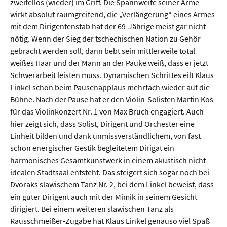
zweifellos (wieder) im Griff. Die Spannweite seiner Arme
wirkt absolut raumgreifend, die „Verlängerung“ eines Armes
mit dem Dirigentenstab hat der 69-Jährige meist gar nicht
nötig. Wenn der Sieg der tschechischen Nation zu Gehör
gebracht werden soll, dann bebt sein mittlerweile total
weißes Haar und der Mann an der Pauke weiß, dass er jetzt
Schwerarbeit leisten muss. Dynamischen Schrittes eilt Klaus
Linkel schon beim Pausenapplaus mehrfach wieder auf die
Bühne. Nach der Pause hat er den Violin-Solisten Martin Kos
für das Violinkonzert Nr. 1 von Max Bruch engagiert. Auch
hier zeigt sich, dass Solist, Dirigent und Orchester eine
Einheit bilden und dank unmissverständlichem, von fast
schon energischer Gestik begleitetem Dirigat ein
harmonisches Gesamtkunstwerk in einem akustisch nicht
idealen Stadtsaal entsteht. Das steigert sich sogar noch bei
Dvoraks slawischem Tanz Nr. 2, bei dem Linkel beweist, dass
ein guter Dirigent auch mit der Mimik in seinem Gesicht
dirigiert. Bei einem weiteren slawischen Tanz als
Rausschmeißer-Zugabe hat Klaus Linkel genauso viel Spaß