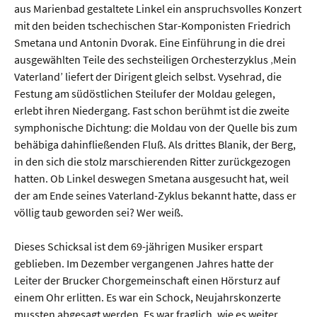
aus Marienbad gestaltete Linkel ein anspruchsvolles Konzert
mit den beiden tschechischen Star-Komponisten Friedrich
Smetana und Antonin Dvorak. Eine Einführung in die drei
ausgewählten Teile des sechsteiligen Orchesterzyklus ‚Mein
Vaterland’ liefert der Dirigent gleich selbst. Vysehrad, die
Festung am südöstlichen Steilufer der Moldau gelegen,
erlebt ihren Niedergang. Fast schon berühmt ist die zweite
symphonische Dichtung: die Moldau von der Quelle bis zum
behäbiga dahinfließenden Fluß. Als drittes Blanik, der Berg,
in den sich die stolz marschierenden Ritter zurückgezogen
hatten. Ob Linkel deswegen Smetana ausgesucht hat, weil
der am Ende seines Vaterland-Zyklus bekannt hatte, dass er
völlig taub geworden sei? Wer weiß.
Dieses Schicksal ist dem 69-jährigen Musiker erspart
geblieben. Im Dezember vergangenen Jahres hatte der
Leiter der Brucker Chorgemeinschaft einen Hörsturz auf
einem Ohr erlitten. Es war ein Schock, Neujahrskonzerte
mussten abgesagt werden. Es war fraglich, wie es weiter