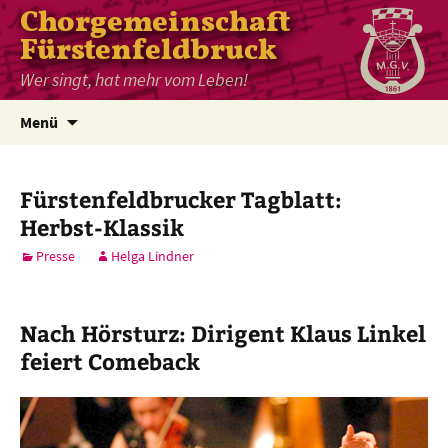
Chorgemeinschaft
Fürstenfeldbruck
Wer singt, hat mehr vom Leben!
Zum
Menü
Inhalt
springen
Fürstenfeldbrucker Tagblatt:
Herbst-Klassik
Presse
Helga Lindner
Nach Hörsturz: Dirigent Klaus Linkel
feiert Comeback