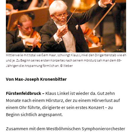
Mittlerweile mit total weißem Haar, schwingt Klaus Linkel den Dirigentenstab wie eh
und je. Zu Beginn seines ersten Konzertes nach seinem Hörsturz sah man dem 69-
Jährigen die Anspannung förmlich an. © Weber
Von Max-Joseph Kronenbitter
Fürstenfeldbruck –
Klaus Linkel ist wieder da. Gut zehn
Monate nach einem Hörsturz, der zu einem Hörverlust auf
einem Ohr führte, dirigierte er sein erstes Konzert – zu
Beginn sichtlich angespannt.
Zusammen mit dem Westböhmischen Symphonierorchester