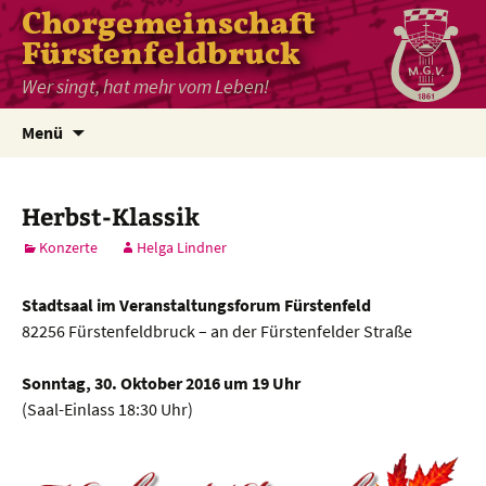
Chorgemeinschaft
Fürstenfeldbruck
Wer singt, hat mehr vom Leben!
Zum
Menü
Inhalt
springen
Herbst-Klassik
Konzerte
Helga Lindner
Stadtsaal im Veranstaltungsforum Fürstenfeld
82256 Fürstenfeldbruck – an der Fürstenfelder Straße
Sonntag, 30. Oktober 2016 um 19 Uhr
(Saal-Einlass 18:30 Uhr)